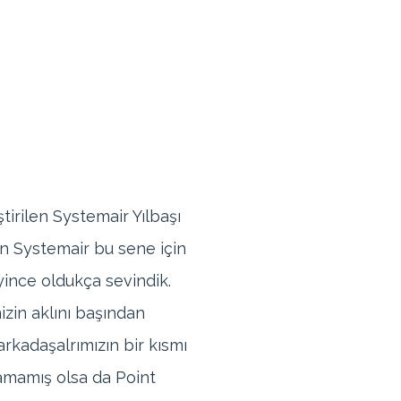
irilen Systemair Yılbaşı
dan Systemair bu sene için
yince oldukça sevindik.
izin aklını başından
arkadaşalrımızın bir kısmı
amamış olsa da Point