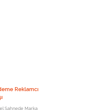
deme Reklamcı
şı
el Sahnede Marka