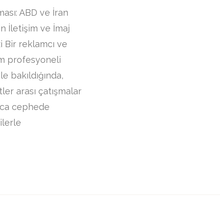
ması: ABD ve İran
in İletişim ve İmaj
i Bir reklamcı ve
im profesyoneli
le bakıldığında,
ler arası çatışmalar
zca cephede
lerle