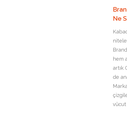
Bran
Ne S
Kabac
nitel
Brand
hem a
artık
de ana
Marka
çizgil
vücut 