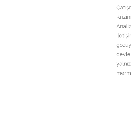
Çatış
Krizin
Analiz
iletiş
gözüy
devlet
yalnı
mermi