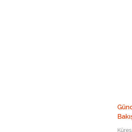
Gün
Bakı
Küres